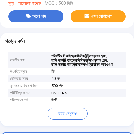
মূল্য：আলোচনা সাপেক্ষ
MOQ：500 পিসি
ভালো দাম
এখন যোগাযোগ
পণ্যের বর্ণনা
,
পরিবর্তিত সি হাইড্রোফিলিক ইন্ট্রাওকুলার লেন্স
লক্ষণীয় করা
,
ছানি সার্জারি হাইড্রোফিলিক ইন্ট্রাওকুলার লেন্স
ছানি সার্জারি হাইড্রোফিলিক এক্রাইলিক আইওএল
উৎপত্তি স্থল
চীন
ডেলিভারি সময়
40 দিন
ন্যূনতম চাহিদার পরিমাণ
500 পিসি
পরিচিতিমুলক নাম
UV-LENS
পরিশোধের শর্ত
টি/টি
আরো দেখুন