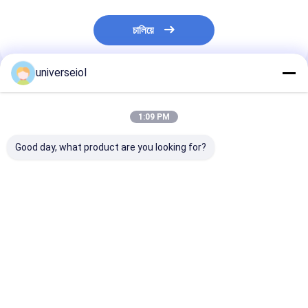
চালিয়ে
universeiol
প্রস্তাবিত পণ্য
1:09 PM
Good day, what product are you looking for?
পাওয়ার রেঞ্জ -১০ থেকে ৩৭ ডি
জিরো গোলাকার বিচ্যুতি সহ
হাইড্রোফিলিক ফোল্ডে
হাইড্রোফিলিক ইনট্রাকুলার লেন্স
হাইড্রোফিলিক অ্যাক্রিলিক
ইনট্রাকুলার লেন্স 
রিফ্রাক্টিভ ইনডেক্স ১.৪৭ ব্যাসার্ধ
ভাঁজযোগ্য ইনট্রাকুলার লেন্স
৬.০ মিমি দৃষ্টি সংশোধন করার
জন্য ডিজাইন করা
ভালো দাম
ভালো দাম
ভালো দাম