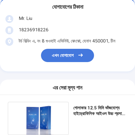
যোগাযোগের ঠিকানা
Mr. Liu
18236918226
টর্চ বিল্ডিং এ, নং 8 গুওহাই এভিনিউ, ঝেংঝো, হেনান 450001, চীন
এখন যোগাযোগ
এর সেরা মূল্য পান
গোলাকার 12.5 মিমি ভাঁজযোগ্য
হাইড্রোফিলিক আইওল উচ্চ প্রসার্য
শক্তি