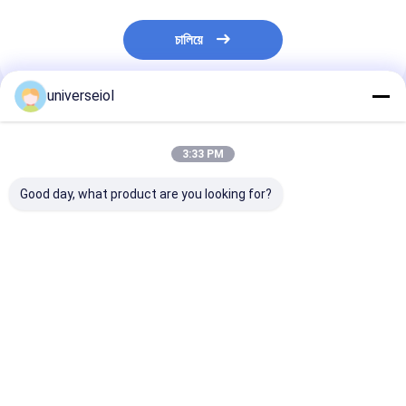
চালিয়ে
universeiol
প্রস্তাবিত পণ্য
3:33 PM
Good day, what product are you looking for?
পাওয়ার রেঞ্জ -১০ থেকে ৩৭ ডি
জিরো গোলাকার বিচ্যুতি সহ
হাইড্রোফিলিক ফোল্ডে
হাইড্রোফিলিক ইনট্রাকুলার লেন্স
হাইড্রোফিলিক অ্যাক্রিলিক
ইনট্রাকুলার লেন্স 
রিফ্রাক্টিভ ইনডেক্স ১.৪৭ ব্যাসার্ধ
ভাঁজযোগ্য ইনট্রাকুলার লেন্স
৬.০ মিমি দৃষ্টি সংশোধন করার
জন্য ডিজাইন করা
ভালো দাম
ভালো দাম
ভালো দাম