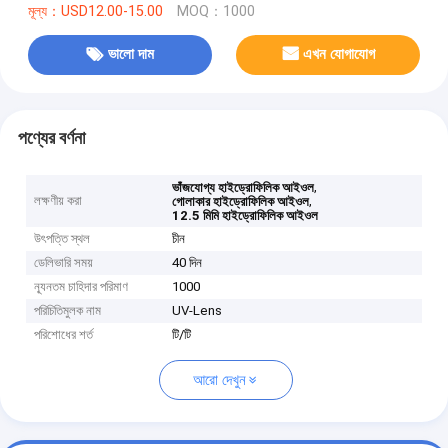
মূল্য：USD12.00-15.00
MOQ：1000
ভালো দাম
এখন যোগাযোগ
পণ্যের বর্ণনা
,
ভাঁজযোগ্য হাইড্রোফিলিক আইওল
লক্ষণীয় করা
,
গোলাকার হাইড্রোফিলিক আইওল
12.5 মিমি হাইড্রোফিলিক আইওল
উৎপত্তি স্থল
চীন
ডেলিভারি সময়
40 দিন
ন্যূনতম চাহিদার পরিমাণ
1000
পরিচিতিমুলক নাম
UV-Lens
পরিশোধের শর্ত
টি/টি
আরো দেখুন