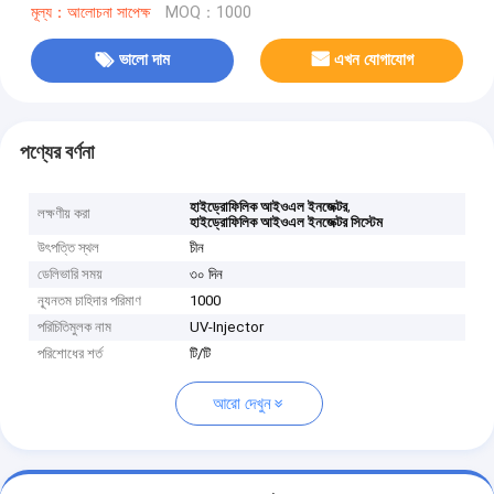
মূল্য：আলোচনা সাপেক্ষ
MOQ：1000
ভালো দাম
এখন যোগাযোগ
পণ্যের বর্ণনা
,
হাইড্রোফিলিক আইওএল ইনজেক্টর
লক্ষণীয় করা
হাইড্রোফিলিক আইওএল ইনজেক্টর সিস্টেম
উৎপত্তি স্থল
চীন
ডেলিভারি সময়
৩০ দিন
ন্যূনতম চাহিদার পরিমাণ
1000
পরিচিতিমুলক নাম
UV-Injector
পরিশোধের শর্ত
টি/টি
আরো দেখুন