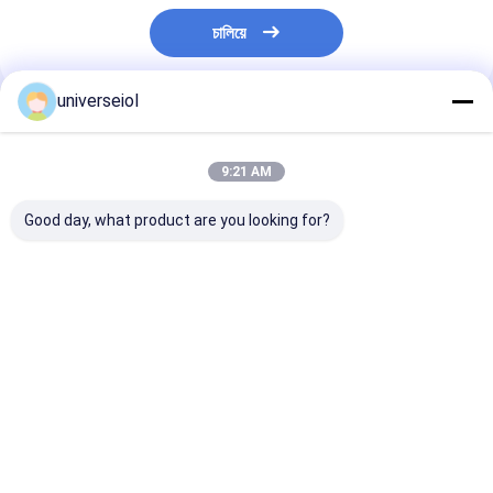
চালিয়ে
universeiol
প্রস্তাবিত পণ্য
9:21 AM
Good day, what product are you looking for?
2.2 মিমি হাইড্রোফিলিক
ছানি সার্জারি ইন্ট্রাকুলার লেন্স
আইওএলগুলির জন্য
হাইড্রোফোবিক আইওএল
ইনজেক্টর 1.8 মিমি থেকে 2.6
পলিপ্রোপিলিন একক ব্
ডেলিভারি সিস্টেম ISO13485
মিমি ইনসিশন
ইনজেকশন সিস্টেম
ভালো দাম
ভালো দাম
ভালো দাম