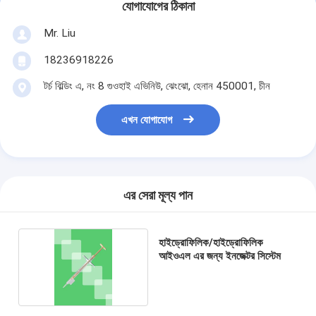
যোগাযোগের ঠিকানা
Mr. Liu
18236918226
টর্চ বিল্ডিং এ, নং 8 গুওহাই এভিনিউ, ঝেংঝো, হেনান 450001, চীন
এখন যোগাযোগ
এর সেরা মূল্য পান
হাইড্রোফিলিক/হাইড্রোফিলিক
আইওএল এর জন্য ইনজেক্টর সিস্টেম