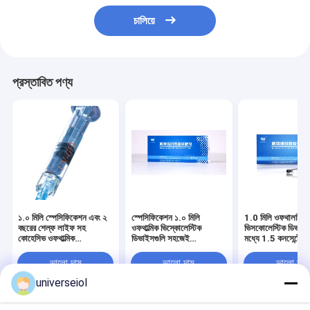
চালিয়ে
প্রস্তাবিত পণ্য
১.০ মিলি স্পেসিফিকেশন এবং ২
স্পেসিফিকেশন ১.০ মিলি
1.0 মিলি ওফথালমিক
বছরের শেল্ফ লাইফ সহ
ওফথাল্মিক ভিস্কোলেস্টিক
ভিসকোলেস্টিক ডিভাইস
কোহেসিভ ওফথাল্মিক
ডিভাইসগুলি সহজেই
মধ্যে 1.5 কনসেন্ট্রে
ভিসকোলেস্টিক ডিভাইসগুলি
অপসারণযোগ্য এবং পিএইচ মান
বছরের শেল্ফ লাইফ রয
৬.৮-৭.৫
ভালো দাম
ভালো দাম
ভালো দাম
universeiol