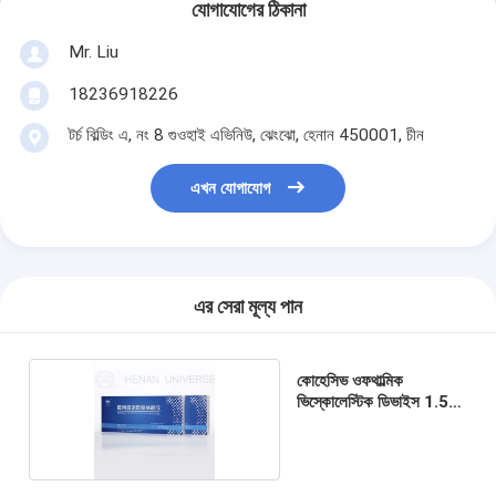
যোগাযোগের ঠিকানা
Mr. Liu
18236918226
টর্চ বিল্ডিং এ, নং 8 গুওহাই এভিনিউ, ঝেংঝো, হেনান 450001, চীন
এখন যোগাযোগ
এর সেরা মূল্য পান
কোহেসিভ ওফথাল্মিক
ভিস্কোলেস্টিক ডিভাইস 1.5%
HA