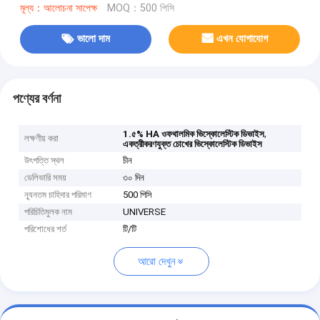
মূল্য：আলোচনা সাপেক্ষ
MOQ：500 পিসি
ভালো দাম
এখন যোগাযোগ
পণ্যের বর্ণনা
,
1.৫% HA ওফথালমিক ভিস্কোলেস্টিক ডিভাইস
লক্ষণীয় করা
একত্রীকরণযুক্ত চোখের ভিস্কোলেস্টিক ডিভাইস
উৎপত্তি স্থল
চীন
ডেলিভারি সময়
৩০ দিন
ন্যূনতম চাহিদার পরিমাণ
500 পিসি
পরিচিতিমুলক নাম
UNIVERSE
পরিশোধের শর্ত
টি/টি
আরো দেখুন