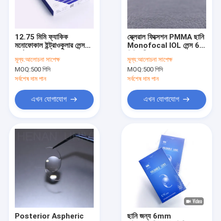
কারখানা ভ্রমণ
মান নিয়ন্ত্রণ
12.75 মিমি ফ্যাকিক
স্ক্লেরাল ফিক্সেশন PMMA ছানি
মনোফোকাল ইন্ট্রাওকুলার লেন্স
Monofocal IOL লেন্স 6.5
যোগাযোগ করুন
পূর্বের চেম্বার
মিমি শরীরের ব্যাস
মূল্য:
আলোচনা সাপেক্ষ
মূল্য:
আলোচনা সাপেক্ষ
MOQ:
500 পিসি
MOQ:
500 পিসি
উদ্ধৃতির জন্য আবেদন
সর্বশেষ দাম পান
সর্বশেষ দাম পান
এখন যোগাযোগ
এখন যোগাযোগ
আইওএল ইন্ট্রাকুলার লেন্স
প্রিলোডেড ইন্ট্রাওকুলার লেন্স
PMMA Intraocular Lens
হাইড্রোফিলিক ইন্ট্রাকুলার লেন্স
চক্ষু ভিস্কোলাস্টিক ডিভাইস
Posterior Aspheric
ছানি জন্য 6mm