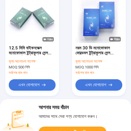
12.5 মিমি বাইকনভেক্স
নরম 30 ডি মনোফোকাল
মনোফোকাল ইন্ট্রাকুলার লেন্স
ফোল্ডেবল ইন্ট্রাকুলার লেন্স
অ্যাসফেরিক লেন্স ছানি
আইওএল ইমপ্লান্ট
মূল্য:
আলোচনা সাপেক্ষ
মূল্য:
আলোচনা সাপেক্ষ
অপারেশনের জন্য
MOQ:
500 পিসি
MOQ:
1000 পিসি
সর্বশেষ দাম পান
সর্বশেষ দাম পান
এখন যোগাযোগ
এখন যোগাযোগ
আপনার সময় বাঁচান
আমাদের সাথে সেরা পণ্য যোগাযোগ করুন।