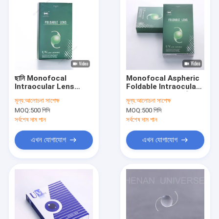
ছানি Monofocal
Monofocal Aspheric
Intraocular Lens
Foldable Intraocular
ISO9001 Hydrophilic
Lens 12.5mm সামগ্রিক
মূল্য:
আলোচনা সাপেক্ষ
মূল্য:
আলোচনা সাপেক্ষ
Acrylic Lens
দৈর্ঘ্য
MOQ:
500 পিসি
MOQ:
500 পিসি
সর্বশেষ দাম পান
সর্বশেষ দাম পান
এখন যোগাযোগ
এখন যোগাযোগ
বাড়ি
পণ্য
আমাদের সম্পর্কে