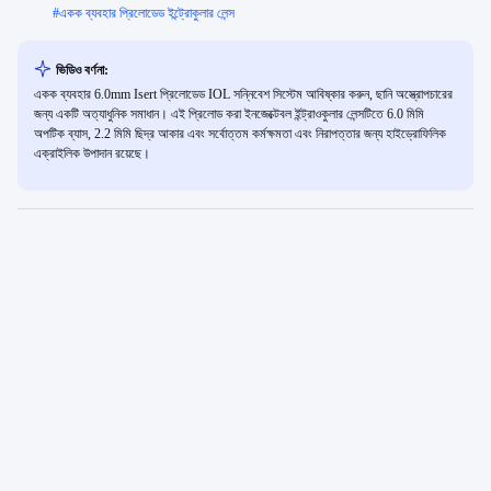
#
একক ব্যবহার প্রিলোডেড ইন্ট্রোকুলার লেন্স
ভিডিও বর্ণনা:
একক ব্যবহার 6.0mm Isert প্রিলোডেড IOL সন্নিবেশ সিস্টেম আবিষ্কার করুন, ছানি অস্ত্রোপচারের
জন্য একটি অত্যাধুনিক সমাধান। এই প্রিলোড করা ইনজেক্টেবল ইন্ট্রাওকুলার লেন্সটিতে 6.0 মিমি
অপটিক ব্যাস, 2.2 মিমি ছিদ্র আকার এবং সর্বোত্তম কর্মক্ষমতা এবং নিরাপত্তার জন্য হাইড্রোফিলিক
এক্রাইলিক উপাদান রয়েছে।