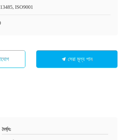
13485, ISO9001
0
গাযোগ
সেরা মূল্য পান
দৈর্ঘ্য: