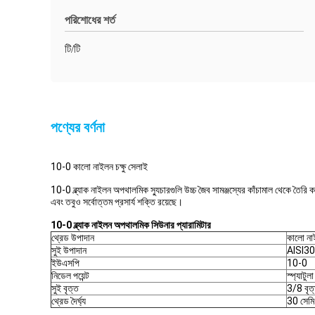
পরিশোধের শর্ত
টি/টি
পণ্যের বর্ণনা
10-0 কালো নাইলন চক্ষু সেলাই
10-0 ব্ল্যাক নাইলন অপথালমিক স্যুচারগুলি উচ্চ জৈব সামঞ্জস্যের কাঁচামাল থেকে তৈরি করা হ
এবং তবুও সর্বোত্তম প্রসার্য শক্তি রয়েছে।
10-0 ব্ল্যাক নাইলন অপথালমিক সিউনার প্যারামিটার
থ্রেড উপাদান
কালো না
সুই উপাদান
AISI3
ইউএসপি
10-0
নিডেল পয়েন্ট
স্প্যাটুলা
সুই বৃত্ত
3/8 বৃত
থ্রেড দৈর্ঘ্য
30 সেমি