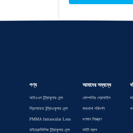
পণ্য
আমাদের সম্বন্ধে
ঘ
আইওএল ইন্ট্রাকুলার লেন্স
কোম্পানির প্রোফাইল
মা
প্রিলোডেড ইন্ট্রাওকুলার লেন্স
কারখানা পরিদর্শন
খ
PMMA Intraocular Lens
গুণমান নিয়ন্ত্রণ
হাইড্রোফিলিক ইন্ট্রাকুলার লেন্স
সাইট ম্যাপ