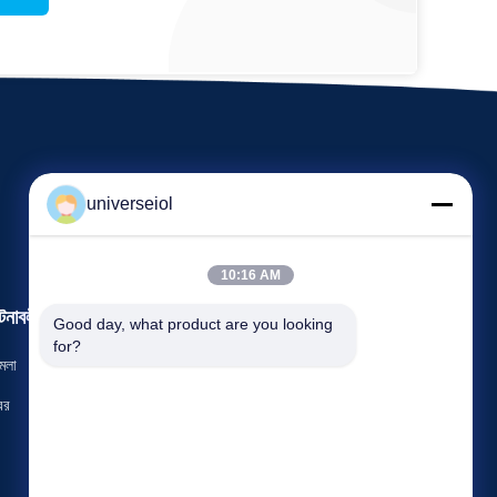
universeiol
10:16 AM
টনাবলী
Good day, what product are you looking 
অনুরোধ একটি উদ্ধৃতি
for?
মলা
টেলিফোন: 86-0371-67897062-8008
বর
ফ্যাক্স: 86-0371-63932765


