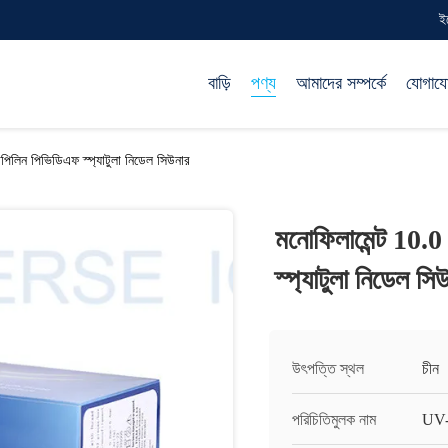
ই
বাড়ি
পণ্য
আমাদের সম্পর্কে
যোগায
পিলিন পিভিডিএফ স্প্যাটুলা নিডেল সিউনার
মনোফিলামেন্ট 10.0
স্প্যাটুলা নিডেল সি
উৎপত্তি স্থল
চীন
পরিচিতিমুলক নাম
UV-