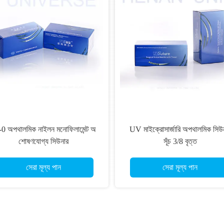
-0 অপথালমিক নাইলন মনোফিলামেন্ট অ
UV মাইক্রোসার্জারি অপথালমিক সিউ
শোষণযোগ্য সিউনার
সূঁচ 3/8 বৃত্ত
সেরা মূল্য পান
সেরা মূল্য পান