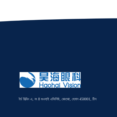
টর্চ বিল্ডিং এ, নং 8 গুওহাই এভিনিউ, ঝেংঝো, হেনান 450001, চীন