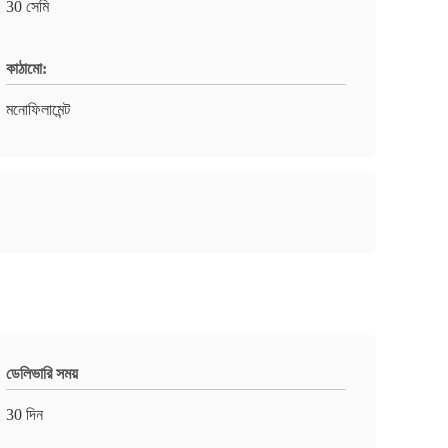
30 সেমি
কাঠামো:
মনোফিলামেন্ট
ডেলিভারি সময়
30 দিন