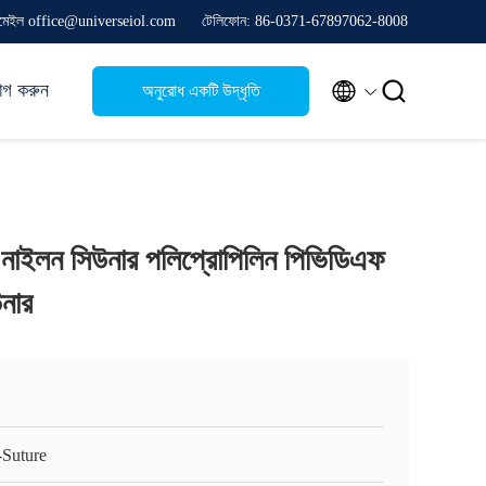
মেইল office@universeiol.com
টেলিফোন: 86-0371-67897062-8008


োগ করুন
অনুরোধ একটি উদ্ধৃতি
 নাইলন সিউনার পলিপ্রোপিলিন পিভিডিএফ
উনার
Suture