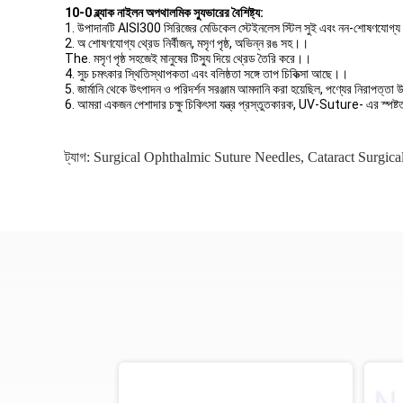
10-0 ব্ল্যাক নাইলন অপথালমিক স্যুভারের বৈশিষ্ট্য:
1. উপাদানটি AISI300 সিরিজের মেডিকেল স্টেইনলেস স্টিল সুই এবং নন-শোষণযোগ্য থ্র
2. অ শোষণযোগ্য থ্রেড নির্বীজন, মসৃণ পৃষ্ঠ, অভিন্ন রঙ সহ।।
The. মসৃণ পৃষ্ঠ সহজেই মানুষের টিস্যু দিয়ে থ্রেড তৈরি করে।।
4. সুচ চমৎকার স্থিতিস্থাপকতা এবং বলিষ্ঠতা সঙ্গে তাপ চিকিত্সা আছে।।
5. জার্মানি থেকে উৎপাদন ও পরিদর্শন সরঞ্জাম আমদানি করা হয়েছিল, পণ্যের নিরাপত্তা
6. আমরা একজন পেশাদার চক্ষু চিকিৎসা যন্ত্র প্রস্তুতকারক, UV-Suture- এর স্পষ্টতা 
ট্যাগ:
Surgical Ophthalmic Suture Needles
,
Cataract Surgic