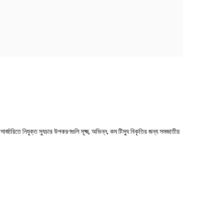
ার্জারিতে নিযুক্ত স্যুচার উপকরণগুলি সূক্ষ্ম, অভিন্ন, কম টিস্যু বিকৃতির জন্য সমজাতীয়