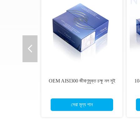
OEM AISI300 জীবাণুমুক্ত চক্ষু নল সুই
10
সেরা মূল্য পান