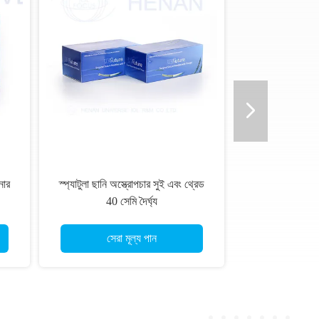
নার
স্প্যাটুলা ছানি অস্ত্রোপচার সুই এবং থ্রেড
40 সেমি দৈর্ঘ্য
সেরা মূল্য পান