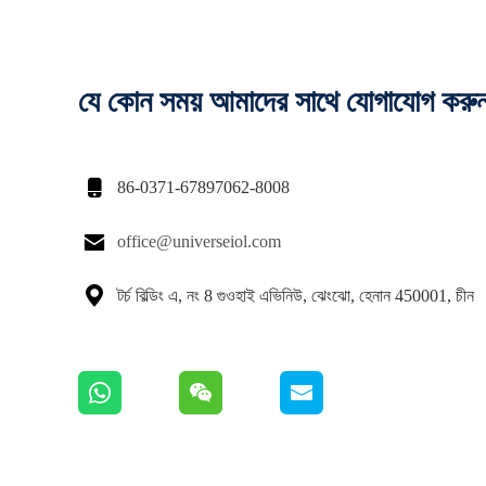
যে কোন সময় আমাদের সাথে যোগাযোগ করু

86-0371-67897062-8008

office@universeiol.com

টর্চ বিল্ডিং এ, নং 8 গুওহাই এভিনিউ, ঝেংঝো, হেনান 450001, চীন