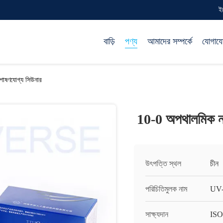
ই
বাড়ি
পণ্য
আমাদের সম্পর্কে
যোগায
শোষণযোগ্য সিউনার
10-0 অপথালমিক না
উৎপত্তি স্থল
চীন
পরিচিতিমুলক নাম
UV-
সাক্ষ্যদান
ISO