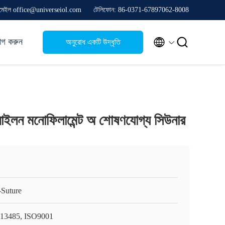
মেইল office@universeiol.com
টেলিফোন: 86-0371-67897062-8008


োগ করুন
অনুরোধ একটি উদ্ধৃতি
ইলন মনোফিলামেন্ট অ শোষণযোগ্য সিউনার
Suture
13485, ISO9001