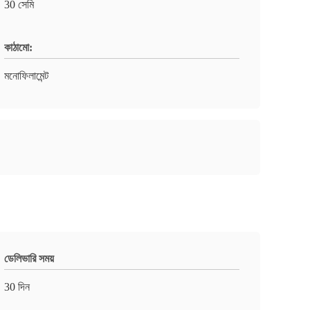
30 সেমি
কাঠামো:
মনোফিলামেন্ট
ডেলিভারি সময়
30 দিন