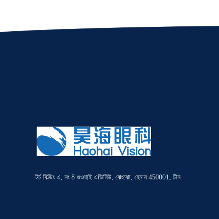
টর্চ বিল্ডিং এ, নং 8 গুওহাই এভিনিউ, ঝেংঝো, হেনান 450001, চীন