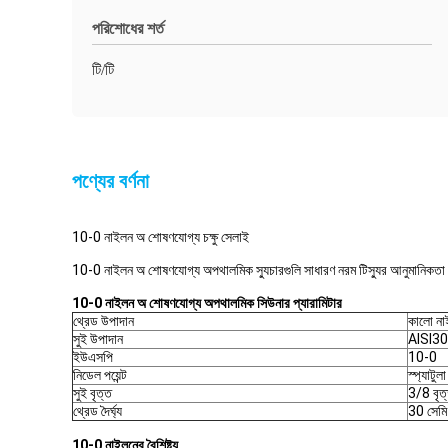
পরিশোধের শর্ত
টি/টি
পণ্যের বর্ণনা
10-0 নাইলন অ শোষণযোগ্য চক্ষু সেলাই
10-0 নাইলন অ শোষণযোগ্য অপথালমিক স্যুচারগুলি সাধারণ নরম টিস্যুর আনুমানিকতা এবং/অথ
10-0 নাইলন অ শোষণযোগ্য অপথালমিক সিউনার প্যারামিটার
থ্রেড উপাদান
কালো না
সুই উপাদান
AISI3
ইউএসপি
10-0
নিডেল পয়েন্ট
স্প্যাটুলা
সুই বৃত্ত
3/8 বৃত
থ্রেড দৈর্ঘ্য
30 সেমি
10-0 নাইলনের বৈশিষ্ট্য