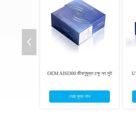
OEM AISI300 জীবাণুমুক্ত চক্ষু নল সুই
UV
সেরা মূল্য পান