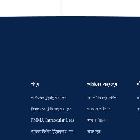
পণ্য
আমাদের সম্বন্ধে
ঘ
আইওএল ইন্ট্রাকুলার লেন্স
কোম্পানির প্রোফাইল
মা
প্রিলোডেড ইন্ট্রাওকুলার লেন্স
কারখানা পরিদর্শন
খ
PMMA Intraocular Lens
গুণমান নিয়ন্ত্রণ
হাইড্রোফিলিক ইন্ট্রাকুলার লেন্স
সাইট ম্যাপ