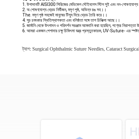
1. উপাদানটি AISI300 সিরিজের মেডিকেল স্টেইনলেস স্টিল সুই এবং নন-শোষণযোগ্য থ্র
2. অ শোষণযোগ্য থ্রেড নির্বীজন, মসৃণ পৃষ্ঠ, অভিন্ন রঙ সহ।।
The. মসৃণ পৃষ্ঠ সহজেই মানুষের টিস্যু দিয়ে থ্রেড তৈরি করে।।
4. সুচ চমৎকার স্থিতিস্থাপকতা এবং বলিষ্ঠতা সঙ্গে তাপ চিকিত্সা আছে।।
5. জার্মানি থেকে উৎপাদন ও পরিদর্শন সরঞ্জাম আমদানি করা হয়েছিল, পণ্যের নিরাপত্তা
6. আমরা একজন পেশাদার চক্ষু চিকিৎসা যন্ত্র প্রস্তুতকারক, UV-Suture- এর স্পষ্টতা 
ট্যাগ:
Surgical Ophthalmic Suture Needles
,
Cataract Surgic