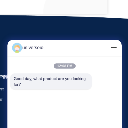
universeiol
12:08 PM
টনাবলী
Good day, what product are you looking 
অনুরোধ একটি উদ্ধৃতি
for?
মলা
টেলিফোন: 86-0371-67897062-8008
বর
ফ্যাক্স: 86-0371-63932765


