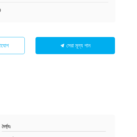
0
গাযোগ
সেরা মূল্য পান
দৈর্ঘ্য: