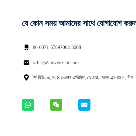
যে কোন সময় আমাদের সাথে যোগাযোগ করু

86-0371-67897062-8008

office@universeiol.com

টর্চ বিল্ডিং এ, নং 8 গুওহাই এভিনিউ, ঝেংঝো, হেনান 450001, চীন